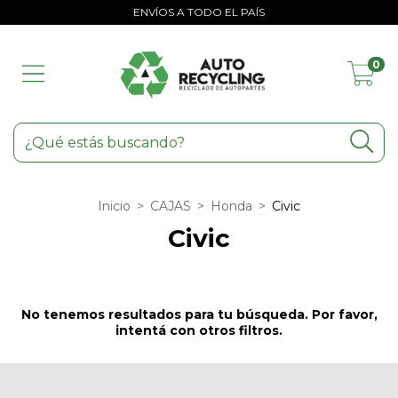
ENVÍOS A TODO EL PAÍS
0
Inicio
>
CAJAS
>
Honda
>
Civic
Civic
No tenemos resultados para tu búsqueda. Por favor,
intentá con otros filtros.