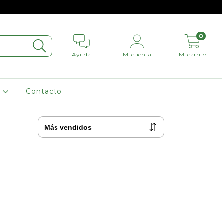
0
Ayuda
Mi cuenta
Mi carrito
L
Contacto