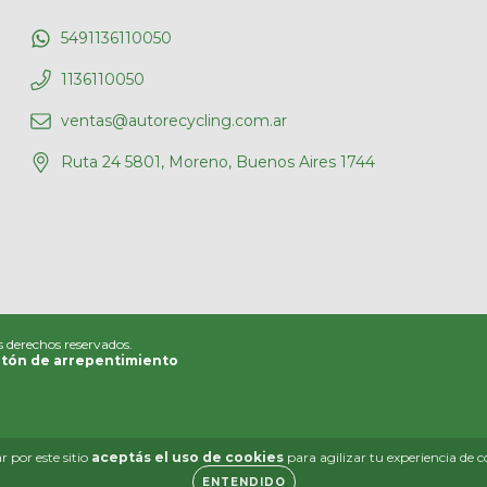
5491136110050
1136110050
ventas@autorecycling.com.ar
Ruta 24 5801, Moreno, Buenos Aires 1744
s derechos reservados.
tón de arrepentimiento
 por este sitio
aceptás el uso de cookies
para agilizar tu experiencia de 
ENTENDIDO