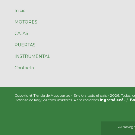
Inicio
MOTORES
CAJAS
PUERTAS
INSTRUMENTAL
Contacto
Copyright Tienda de Autopartes - Envío a todo el país - 2026. Todos lo
Defensa de las y los consumidores. Para reclamos
ingresá acá.
/
Bo
Al navegar