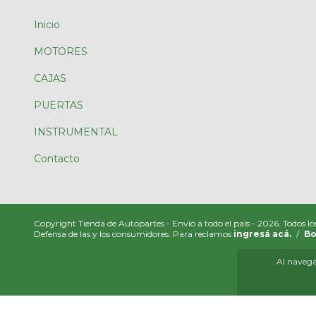
Inicio
MOTORES
CAJAS
PUERTAS
INSTRUMENTAL
Contacto
Copyright Tienda de Autopartes - Envío a todo el país - 2026. Todos lo
Defensa de las y los consumidores. Para reclamos
ingresá acá.
/
Bo
Al navegar