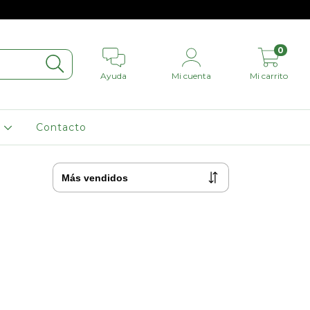
0
Ayuda
Mi cuenta
Mi carrito
L
Contacto