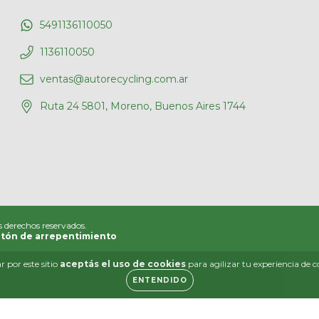
5491136110050
1136110050
ventas@autorecycling.com.ar
Ruta 24 5801, Moreno, Buenos Aires 1744
s derechos reservados.
tón de arrepentimiento
 por este sitio
aceptás el uso de cookies
para agilizar tu experiencia de 
ENTENDIDO