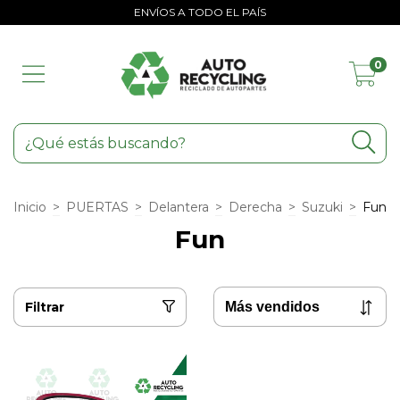
ENVÍOS A TODO EL PAÍS
0
Inicio
>
PUERTAS
>
Delantera
>
Derecha
>
Suzuki
>
Fun
Fun
Filtrar