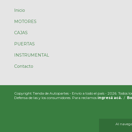
Inicio
MOTORES
CAJAS
PUERTAS
INSTRUMENTAL
Contacto
Copyright Tienda de Autopartes - Envío a todo el país - 2026. Todos lo
Defensa de las y los consumidores. Para reclamos
ingresá acá.
/
Bo
Al navegar