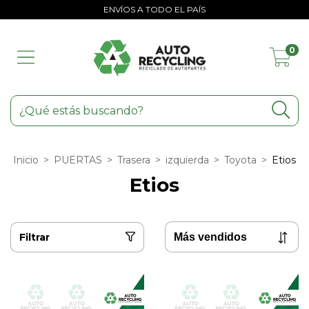
ENVÍOS A TODO EL PAÍS
0
Inicio
>
PUERTAS
>
Trasera
>
izquierda
>
Toyota
>
Etios
Etios
Filtrar