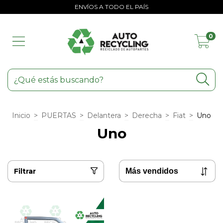
ENVÍOS A TODO EL PAÍS
0
Inicio
>
PUERTAS
>
Delantera
>
Derecha
>
Fiat
>
Uno
Uno
Filtrar