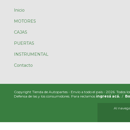
Inicio
MOTORES
CAJAS
PUERTAS
INSTRUMENTAL
Contacto
Copyright Tienda de Autopartes - Envío a todo el país - 2026. Todos lo
Defensa de las y los consumidores. Para reclamos
ingresá acá.
/
Bo
Al navegar