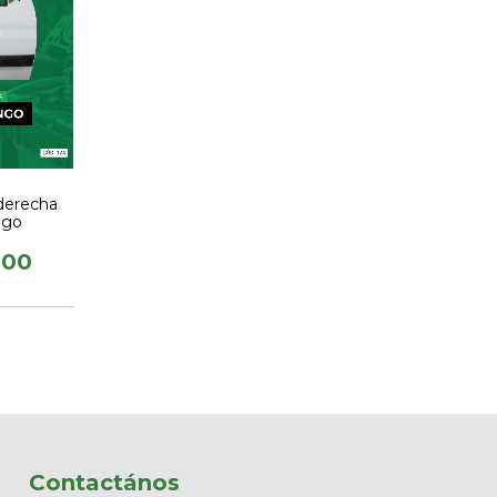
derecha
ngo
,00
Contactános