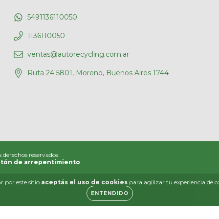
5491136110050
1136110050
ventas@autorecycling.com.ar
Ruta 24 5801, Moreno, Buenos Aires 1744
s derechos reservados.
tón de arrepentimiento
 por este sitio
aceptás el uso de cookies
para agilizar tu experiencia de 
ENTENDIDO