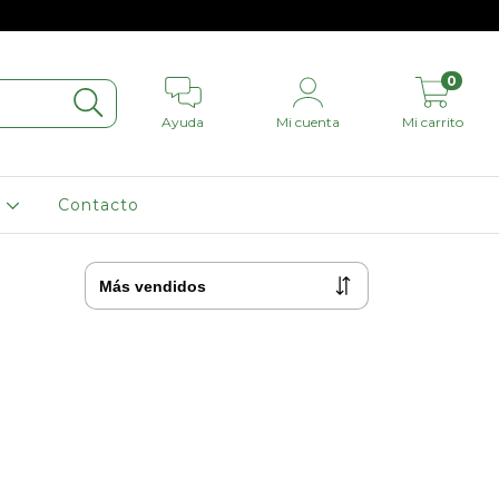
0
Ayuda
Mi cuenta
Mi carrito
L
Contacto