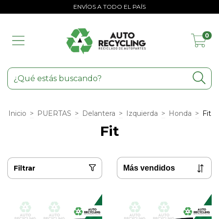
ENVÍOS A TODO EL PAÍS
0
Inicio
>
PUERTAS
>
Delantera
>
Izquierda
>
Honda
>
Fit
Fit
Filtrar