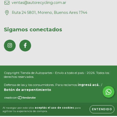
ventas@autorecycling.com.ar
Ruta 24 5801, Moreno, Buenos Aires 1744
Sigamos conectados
Copyright Tienda de Autopartes - Envío a todo el país - 2026. Todos los
derechos reservados.
Defensa de las y los consumidores. Para reclamos
ingresá acá.
/
Botón de arrepentimiento
Al navegar por este sitio
aceptás el uso de cookies
para
ENTENDIDO
agilizar tu experiencia de compra.