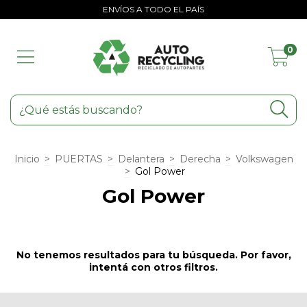
ENVÍOS A TODO EL PAÍS
0
Inicio
>
PUERTAS
>
Delantera
>
Derecha
>
Volkswagen
>
Gol Power
Gol Power
No tenemos resultados para tu búsqueda. Por favor,
intentá con otros filtros.