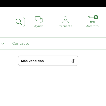
0
Ayuda
Mi cuenta
Mi carrito
L
Contacto