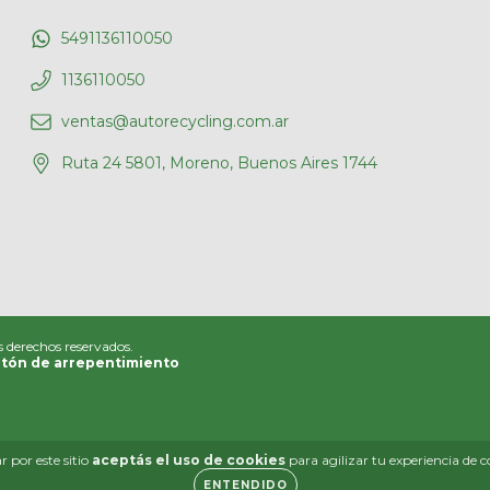
5491136110050
1136110050
ventas@autorecycling.com.ar
Ruta 24 5801, Moreno, Buenos Aires 1744
s derechos reservados.
tón de arrepentimiento
 por este sitio
aceptás el uso de cookies
para agilizar tu experiencia de 
ENTENDIDO