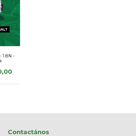
- 1.8N -
a
0,00
Contactános