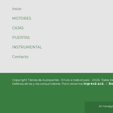
Inicio
MOTORES
CAJAS
PUERTAS
INSTRUMENTAL
Contacto
Copyright Tienda de Autopartes - Envío a todo el país - 2026. Todos lo
Defensa de las y los consumidores. Para reclamos
ingresá acá.
/
Bo
Al navegar