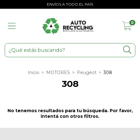
ENVÍOS A TODO EL PAÍS
0
Inicio
>
MOTORES
>
Peugeot
>
308
308
No tenemos resultados para tu búsqueda. Por favor,
intentá con otros filtros.